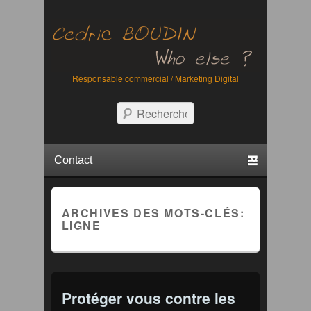
Responsable commercial / Marketing Digital
Recherche
Menu principal
Aller au contenu principal
Aller au contenu secondaire
ARCHIVES DES MOTS-CLÉS:
LIGNE
Protéger vous contre les