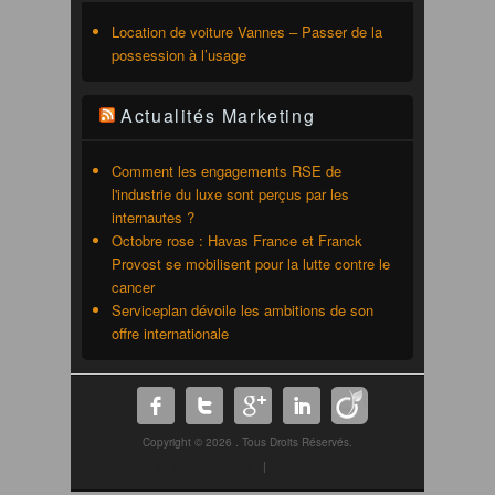
Location de voiture Vannes – Passer de la
possession à l’usage
Actualités Marketing
Comment les engagements RSE de
l'industrie du luxe sont perçus par les
internautes ?
Octobre rose : Havas France et Franck
Provost se mobilisent pour la lutte contre le
cancer
Serviceplan dévoile les ambitions de son
offre internationale
Copyright © 2026
. Tous Droits Réservés.
Propulsé par WordPress
|
Thème: Catch Box