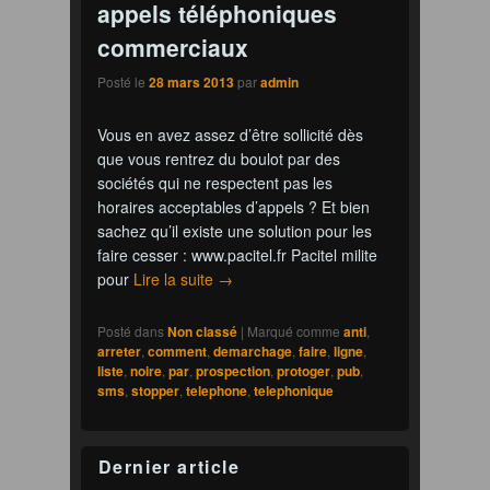
appels téléphoniques
commerciaux
Posté le
28 mars 2013
par
admin
Vous en avez assez d’être sollicité dès
que vous rentrez du boulot par des
sociétés qui ne respectent pas les
horaires acceptables d’appels ? Et bien
sachez qu’il existe une solution pour les
faire cesser : www.pacitel.fr Pacitel milite
pour
Lire la suite
→
Posté dans
Non classé
|
Marqué comme
anti
,
arreter
,
comment
,
demarchage
,
faire
,
ligne
,
liste
,
noire
,
par
,
prospection
,
protoger
,
pub
,
sms
,
stopper
,
telephone
,
telephonique
Dernier article