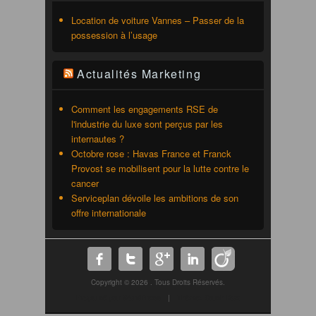
Location de voiture Vannes – Passer de la
possession à l’usage
Actualités Marketing
Comment les engagements RSE de
l'industrie du luxe sont perçus par les
internautes ?
Octobre rose : Havas France et Franck
Provost se mobilisent pour la lutte contre le
cancer
Serviceplan dévoile les ambitions de son
offre internationale
Copyright © 2026
. Tous Droits Réservés.
Propulsé par WordPress
|
Thème: Catch Box