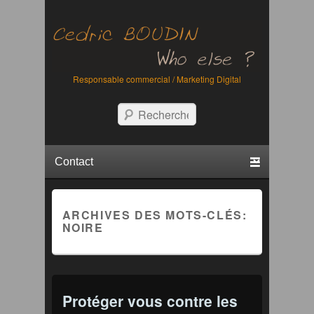
Responsable commercial / Marketing Digital
Recherche
Menu principal
Aller au contenu principal
Aller au contenu secondaire
ARCHIVES DES MOTS-CLÉS:
NOIRE
Protéger vous contre les