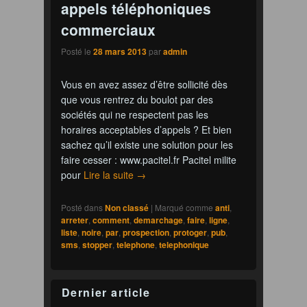
appels téléphoniques
commerciaux
Posté le
28 mars 2013
par
admin
Vous en avez assez d’être sollicité dès
que vous rentrez du boulot par des
sociétés qui ne respectent pas les
horaires acceptables d’appels ? Et bien
sachez qu’il existe une solution pour les
faire cesser : www.pacitel.fr Pacitel milite
pour
Lire la suite
→
Posté dans
Non classé
|
Marqué comme
anti
,
arreter
,
comment
,
demarchage
,
faire
,
ligne
,
liste
,
noire
,
par
,
prospection
,
protoger
,
pub
,
sms
,
stopper
,
telephone
,
telephonique
Dernier article